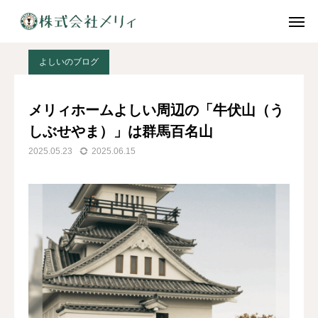
投稿ページ
よしいのブログ
メリィホームよしい周辺の「牛伏山（うしぶせやま）」は群馬百名山
会社案内
資料請求
よしいのブログ
求人情報
コンタクト
メリィホームよしい周辺の「牛伏山（う
しぶせやま）」は群馬百名山
施設一覧
2025.05.23
2025.06.15
料金表
入居までの流れ
会社案内
求人情報
資料請求