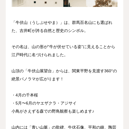
ブログ
「牛伏山（うしぶせやま）」は、群馬百名山にも選ばれ
お問い合わせ
た、吉井町が誇る自然と歴史のシンボル。
その名は、山の形が“牛が伏せている姿”に見えることから
江戸時代に名づけられました。
山頂の「牛伏山展望台」からは、関東平野を見渡す360°の
絶景パノラマが広がります！
・4月の千本桜
・5月〜6月のヤエザクラ・アジサイ
小鳥がさえずる森での野鳥観察も楽しめます♪
山内には「青い山脈」の歌碑、牛伏石像、平和の鐘、陶芸