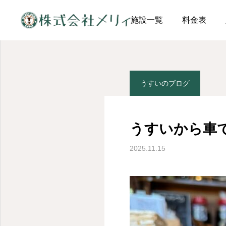
投稿ページ
うすいのブロ
施設一覧
料金表
うすいのブログ
うすいのブログ
うすいのブログ
うすいから車
うすいのレクの日
うすいから車で5分｜古
2025.11.15
民家カフェ桑庵（そうあ
ん）
2025.11.17
2025.11.15
…