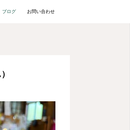
ブログ
お問い合わせ
会社案内
資料請求
よしいのブログ
よしいのブログ
ん）
メリィホームよしいで
メリィホームよしいから
求人情報
101歳のお誕生日をお祝
車で17分｜洞窟観音 徳
い！
園の紹介
2025.10.01
2025.09.25
コンタクト