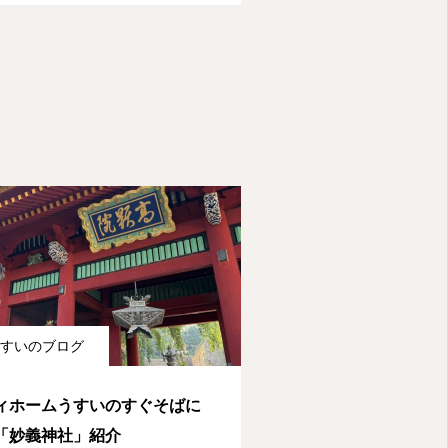
すいのブログ
ィホームうすいのすぐそばに
「妙義神社」紹介