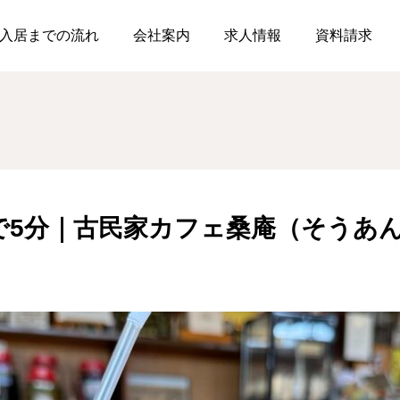
グ
うすいから車で5分｜古民家カフェ桑庵（そうあん）
入居までの流れ
会社案内
求人情報
資料請求
よしいのブログ
たかせのブログ
で5分｜古民家カフェ桑庵（そうあ
よしいのハロウィンパー
メリィホームたかせで運
ティー
動会を開催しました
2025.11.10
2025.10.26