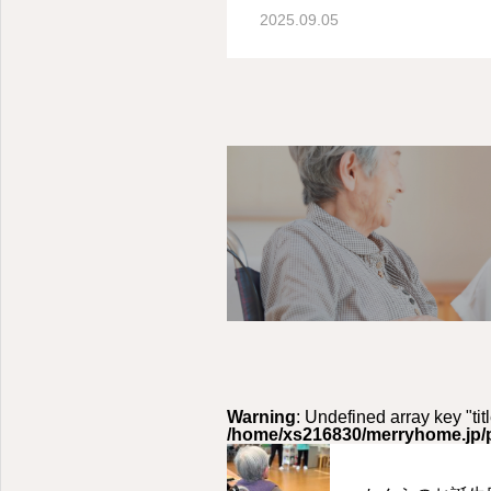
2025.09.05
Warning
: Undefined array key "titl
/home/xs216830/merryhome.jp/p