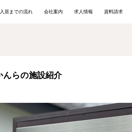
グ
メリィホームかんらの施設紹介
入居までの流れ
会社案内
求人情報
資料請求
よしいのブログ
たかせのブログ
かんらの施設紹介
よしいのハロウィンパー
メリィホームたかせで運
ティー
動会を開催しました
2025.11.10
2025.10.26