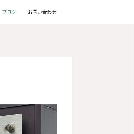
ブログ
お問い合わせ
会社案内
資料請求
よしいのブログ
よしいのブログ
メリィホームよしいで
メリィホームよしいから
求人情報
101歳のお誕生日をお祝
車で17分｜洞窟観音 徳
い！
園の紹介
2025.10.01
2025.09.25
コンタクト