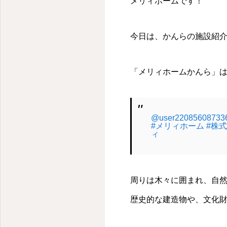
メリィホームです！
今日は、かんらの施設紹
「メリィホームかんら」
@user22085608733
#メリィホーム
#株
ィ
周りは木々に囲まれ、自
歴史的な建造物や、文化