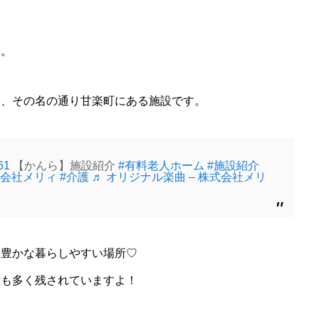
介。
は、その名の通り甘楽町にある施設です。
61
【かんら】施設紹介
#有料老人ホーム
#施設紹介
式会社メリィ
#介護
♬ オリジナル楽曲 – 株式会社メリ
然豊かな暮らしやすい場所♡
財も多く残されていますよ！